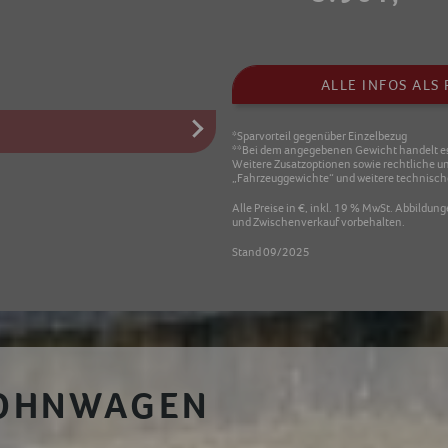
ALLE INFOS AL
*Sparvorteil gegenüber Einzelbezug
**Bei dem angegebenen Gewicht handelt es
Weitere Zusatzoptionen sowie rechtliche 
„Fahrzeuggewichte“ und weitere technische
Alle Preise in €, inkl. 19 % MwSt. Abbildun
und Zwischenverkauf vorbehalten.
Stand 09/2025
OHNWAGEN