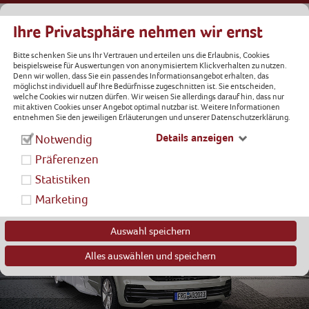
Ihre Privatsphäre nehmen wir ernst
Bitte schenken Sie uns Ihr Vertrauen und erteilen uns die Erlaubnis, Cookies
beispielsweise für Auswertungen von anonymisiertem Klickverhalten zu nutzen.
REISEMOBIL
CARAVAN
Denn wir wollen, dass Sie ein passendes Informationsangebot erhalten, das
möglichst individuell auf Ihre Bedürfnisse zugeschnitten ist. Sie entscheiden,
welche Cookies wir nutzen dürfen. Wir weisen Sie allerdings darauf hin, dass nur
mit aktiven Cookies unser Angebot optimal nutzbar ist. Weitere Informationen
entnehmen Sie den jeweiligen Erläuterungen und unserer Datenschutzerklärung.
Details anzeigen
Notwendig
Präferenzen
Statistiken
Marketing
Auswahl speichern
Alles auswählen und speichern