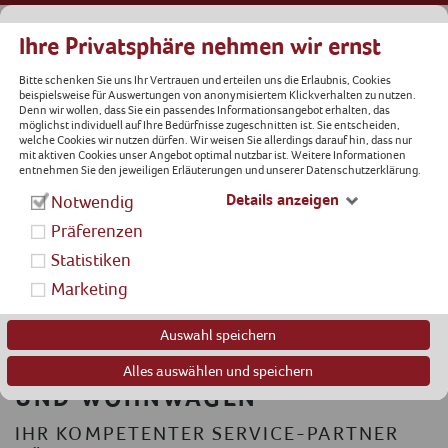
Ihre Privatsphäre nehmen wir ernst
Bitte schenken Sie uns Ihr Vertrauen und erteilen uns die Erlaubnis, Cookies
beispielsweise für Auswertungen von anonymisiertem Klickverhalten zu nutzen.
Denn wir wollen, dass Sie ein passendes Informationsangebot erhalten, das
möglichst individuell auf Ihre Bedürfnisse zugeschnitten ist. Sie entscheiden,
welche Cookies wir nutzen dürfen. Wir weisen Sie allerdings darauf hin, dass nur
mit aktiven Cookies unser Angebot optimal nutzbar ist. Weitere Informationen
entnehmen Sie den jeweiligen Erläuterungen und unserer Datenschutzerklärung.
Details anzeigen
Notwendig
Präferenzen
Statistiken
Marketing
Auswahl speichern
WERKSTATT FÜR WOHNMOBILE
Alles auswählen und speichern
UND WOHNWAGEN
IHR KOMPETENTER SERVICE-PARTNER