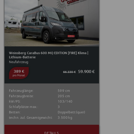
Weinsberg CaraBus 600 MQ EDITION [FIRE] Klima |
Lithium-Batterie
Neufahrzeug
389 €
59.900 €
66.330 €
pro Monat
Fahrzeuglänge:
599 cm
Fahrzeugbreite:
205 cm
kW/PS:
103/140
Schlafplätze max.:
3
Betten:
Doppelbett (quer)
techn. zul. Gesamtgewicht:
3.500 kg
DETAILS