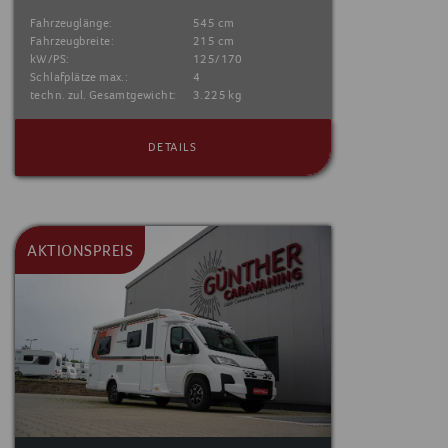
Fahrzeuglänge:
545 cm
Fahrzeugbreite:
215 cm
kW/PS:
125/170
Schlafplätze max.:
4
techn. zul. Gesamtgewicht:
3.225 kg
DETAILS
AKTIONSPREIS