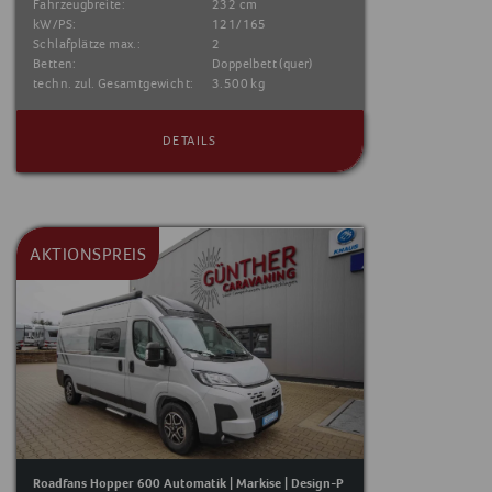
Fahrzeugbreite:
232 cm
kW/PS:
121/165
Schlafplätze max.:
2
Betten:
Doppelbett (quer)
techn. zul. Gesamtgewicht:
3.500 kg
DETAILS
AKTIONSPREIS
Roadfans Hopper 600 Automatik | Markise | Design-P