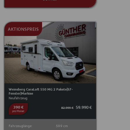
AKTIONSPREIS
Weinsberg CaraLoft 550 MG 2 Pakete|S7-
Fenster|Markise
Neufahrzeug
390 €
59.990 €
82.999 €
pro Monat
Fahrzeuglänge:
599 cm