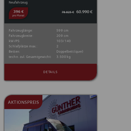
Neufahrzeug
396 €
60.990 €
78.825 €
pro Monat
Fahrzeuglänge:
599 cm
Fahrzeugbreite:
209 cm
kW/PS:
103/140
Schlafplätze max.:
2
Betten:
Doppelbett (quer)
techn. zul. Gesamtgewicht:
3.500 kg
DETAILS
AKTIONSPREIS