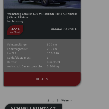
Weinsberg CaraBus 600 ME EDITION [FIRE] Automatik
| Klima | Lithium
Neufahrzeug
422 €
64.890 €
72.528 €
pro Monat
Fahrzeuglänge:
599 cm
Fahrzeugbreite:
205 cm
kW/PS:
103/140
Schlafplätze max.:
3
Betten:
Einzelbett
techn. zul. Gesamtgewicht:
3.500 kg
DETAILS
1
2
...
5
Weiter >
SCHNELLKONTAKT