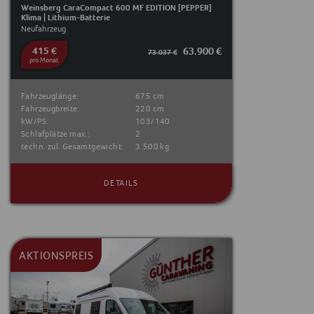
Weinsberg CaraCompact 600 MF EDITION [PEPPER]
Klima | Lithium-Batterie
Neufahrzeug
415 €
63.900 €
73.037 €
pro Monat
Fahrzeuglänge:
675 cm
Fahrzeugbreite:
220 cm
kW/PS:
103/140
Schlafplätze max.:
2
techn. zul. Gesamtgewicht:
3.500 kg
DETAILS
AKTIONSPREIS