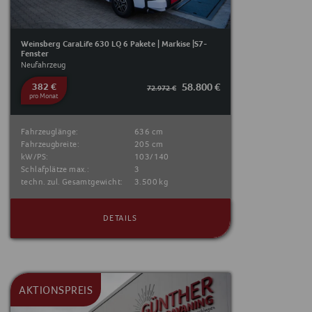
Weinsberg CaraLife 630 LQ 6 Pakete | Markise |S7-
Fenster
Neufahrzeug
382 €
58.800 €
72.972 €
pro Monat
Fahrzeuglänge:
636 cm
Fahrzeugbreite:
205 cm
kW/PS:
103/140
Schlafplätze max.:
3
techn. zul. Gesamtgewicht:
3.500 kg
DETAILS
AKTIONSPREIS