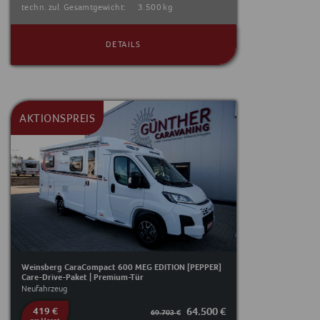
techn. zul. Gesamtgewicht:
3.500 kg
DETAILS
AKTIONSPREIS
Weinsberg CaraCompact 600 MEG EDITION [PEPPER]
Care-Drive-Paket | Premium-Tür
Neufahrzeug
419 €
64.500 €
69.703 €