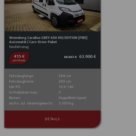
Weinsberg CaraBus GREY 600 MQ EDITION [FIRE]
Automatik | Care-Drive-Paket
Neufahrzeug
415 €
63.900 €
68.667 €
pro Monat
Fahrzeuglänge:
599 cm
Fahrzeugbreite:
205 cm
kW/PS:
103/140
Schlafplätze max.:
3
Betten:
Doppelbett (quer)
techn. zul. Gesamtgewicht:
3.500 kg
DETAILS