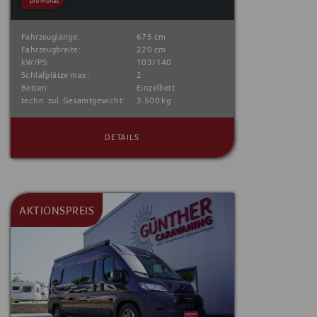
pro Monat
Fahrzeuglänge:
675 cm
Fahrzeugbreite:
220 cm
kW/PS:
103/140
Schlafplätze max.:
2
Betten:
Einzelbett
techn. zul. Gesamtgewicht:
3.500 kg
DETAILS
AKTIONSPREIS