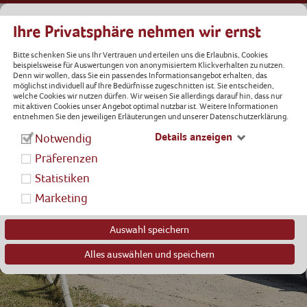
Ihre Privatsphäre nehmen wir ernst
Bitte schenken Sie uns Ihr Vertrauen und erteilen uns die Erlaubnis, Cookies
beispielsweise für Auswertungen von anonymisiertem Klickverhalten zu nutzen.
REISEMOBIL
CARAVAN
Denn wir wollen, dass Sie ein passendes Informationsangebot erhalten, das
möglichst individuell auf Ihre Bedürfnisse zugeschnitten ist. Sie entscheiden,
welche Cookies wir nutzen dürfen. Wir weisen Sie allerdings darauf hin, dass nur
mit aktiven Cookies unser Angebot optimal nutzbar ist. Weitere Informationen
entnehmen Sie den jeweiligen Erläuterungen und unserer Datenschutzerklärung.
Details anzeigen
Notwendig
Präferenzen
Statistiken
Marketing
Auswahl speichern
Alles auswählen und speichern