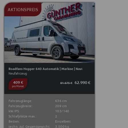
AKTIONSPREIS
Roadfans Hopper 640 Automatik | Markise | Navi
Neufahrzeug
409 €
62.990 €
81.675 €
pro Monat
Fahrzeuglänge:
636 cm
Fahrzeugbreite:
209 cm
kW/PS:
103/140
Schlafplätze max.:
2
Betten:
Einzelbett
techn. zul. Gesamtgewicht:
3.500 kg