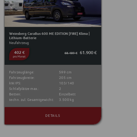
Weinsberg CaraBus 600 ME EDITION [FIRE] Klima |
Lithium-Batterie
Neufahrzeug
402 €
61.900 €
68.489 €
pro Monat
Fahrzeuglänge:
599 cm
Fahrzeugbreite:
205 cm
kW/PS:
103/140
Schlafplätze max.:
2
Betten:
Einzelbett
techn. zul. Gesamtgewicht:
3.500 kg
DETAILS