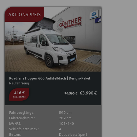
AKTIONSPREIS
Roadfans Hopper 600 Aufstelldach | Design-Paket
Neufahrzeug
416 €
63.990 €
79.595 €
pro Monat
Fahrzeuglänge:
599 cm
Fahrzeugbreite:
209 cm
kW/PS:
103/140
Schlafplätze max.:
4
Betten:
Doppelbett (quer)